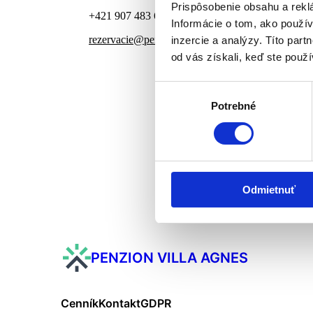
Prispôsobenie obsahu a rekl
+421 907 483 694
Informácie o tom, ako použív
rezervacie@penzionagnes.sk
inzercie a analýzy. Títo par
od vás získali, keď ste použív
Výber
Potrebné
súhlasu
Odmietnuť
PENZION VILLA AGNES
Cenník
Kontakt
GDPR