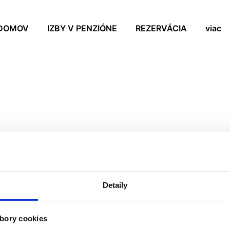
DOMOV
IZBY V PENZIÓNE
REZERVÁCIA
viac
illa Agnes v Smoleniciach.
iami a špeciálnymi
Detaily
bory cookies