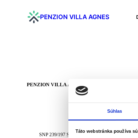
PENZION VILLA AGNES
PENZION VILLA AGNES
Kontaktujte nás priamo pre viac informácií o Penzióne V
Sme pripravení Vám pomôcť s Vašimi otázkami, rezervác
požiadavkami.
Súhlas
Táto webstránka používa sú
SNP 239/197 Smolenice